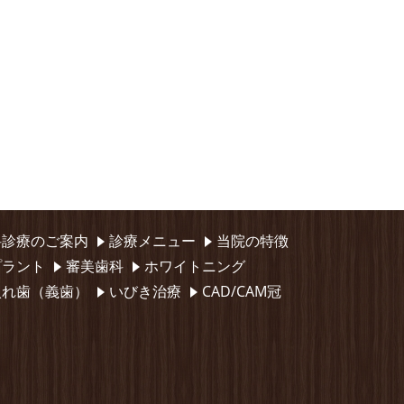
科診療のご案内
診療メニュー
当院の特徴
プラント
審美歯科
ホワイトニング
入れ歯（義歯）
いびき治療
CAD/CAM冠