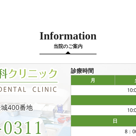
Information
当院のご案内
診療時間
月
10:
兼城400番地
10:
日
8：0