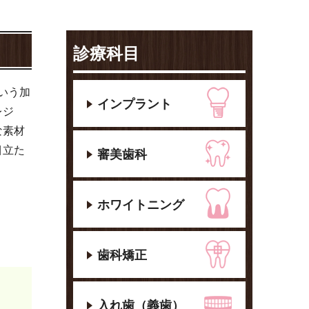
診療科目
いう加
インプラント
レジ
な素材
目立た
審美歯科
ホワイトニング
歯科矯正
入れ歯（義歯）