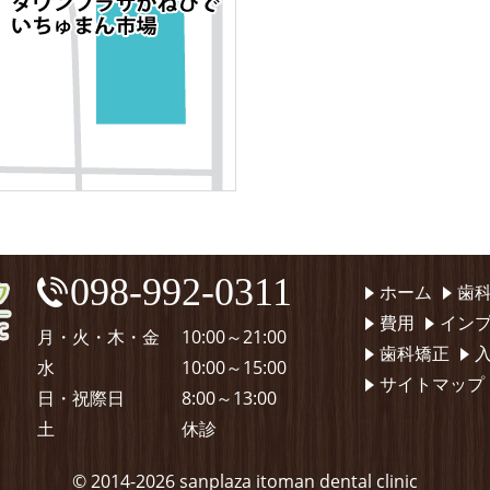
098-992-0311
ホーム
歯
費用
イン
月・火・木・金
10:00～21:00
歯科矯正
水
10:00～15:00
サイトマップ
日・祝際日
8:00～13:00
土
休診
© 2014
-2026 sanplaza itoman dental clinic